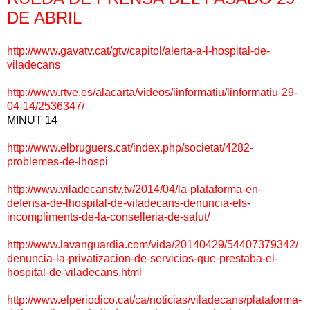
DE ABRIL
http://www.gavatv.cat/gtv/
capitol/alerta-a-l-hospital-
de-
viladecans
http://www.rtve.es/alacarta/
videos/linformatiu/
linformatiu-29-
04-14/2536347/
MINUT 14
http://www.elbruguers.cat/
index.php/societat/4282-
problemes-de-lhospi
http://www.viladecanstv.tv/
2014/04/la-plataforma-en-
defensa-de-lhospital-de-
viladecans-denuncia-els-
incompliments-de-la-
conselleria-de-salut/
http://www.lavanguardia.com/
vida/20140429/54407379342/
denuncia-la-privatizacion-de-
servicios-que-prestaba-el-
hospital-de-viladecans.html
http://www.elperiodico.cat/ca/
noticias/viladecans/
plataforma-